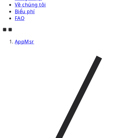
Về chúng tôi
Biểu phí
FAQ
AppMsr