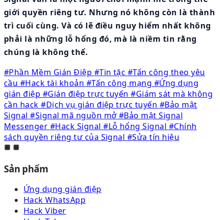
giới quyền riêng tư. Nhưng nó không còn là thành
trì cuối cùng. Và có lẽ điều nguy hiểm nhất không
phải là những lỗ hổng đó, mà là niềm tin rằng
chúng là không thể.
#Phần Mềm Gián Điệp
#Tin tặc
#Tấn công theo yêu
cầu
#Hack tài khoản
#Tấn công mạng
#Ứng dụng
gián điệp
#Gián điệp trực tuyến
#Giám sát mà không
cần hack
#Dịch vụ gián điệp trực tuyến
#Bảo mật
Signal
#Signal mã nguồn mở
#Bảo mật Signal
Messenger
#Hack Signal
#Lỗ hổng Signal
#Chính
sách quyền riêng tư của Signal
#Sửa tín hiệu
Sản phẩm
Ứng dụng gián điệp
Hack WhatsApp
Hack Viber