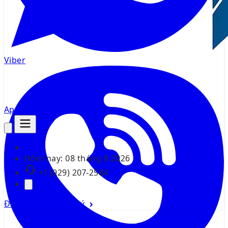
Viber
AppMsr
Tracker
Hôm nay:
08 tháng 8 2026
+1 (929) 207-2584
Đăng nhập
Đăng ký