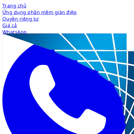
Trang chủ
Ứng dụng phần mềm gián điệp
Quyền riêng tư
Giá cả
WhatsApp