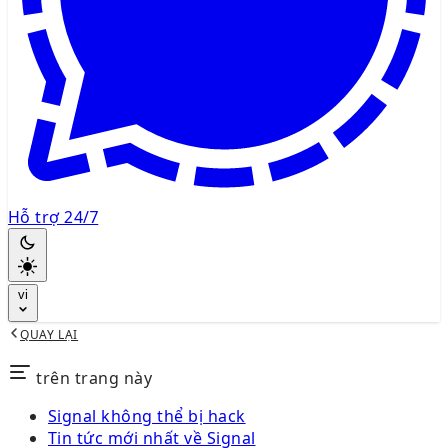
Hỗ trợ 24/7
vi
QUAY LẠI
trên trang này
Signal không thể bị hack
Tin tức mới nhất về Signal