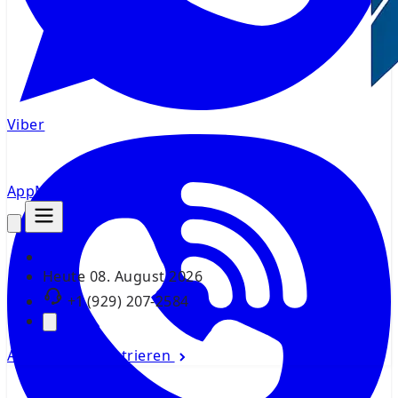
Viber
AppMsr
Tracker
Heute
08. August 2026
+1 (929) 207-2584
Anmelden
Registrieren