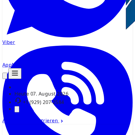
Viber
AppMsr
Tracker
Heute
07. August 2026
+1 (929) 207-2584
Anmelden
Registrieren