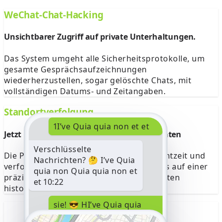
WeChat-Chat-Hacking
Unsichtbarer Zugriff auf private Unterhaltungen.
Das System umgeht alle Sicherheitsprotokolle, um
gesamte Gesprächsaufzeichnungen
wiederherzustellen, sogar gelöschte Chats, mit
vollständigen Datums- und Zeitangaben.
Standortverfolgung
1I’ve Quia quia non et et
Jetzt Echtzeit-Standort- und Bewegungsdaten
Verschlüsselte
Die Plattform liefert Standortdaten in Echtzeit und
Nachrichten? 🤔 I’ve Quia
verfolgt die Bewegungen eines Benutzers auf einer
quia non Quia quia non et
präzisen, interaktiven Karte mit detaillierten
et
10:22
historischen Standortprotokollen.
sie! 😎 HI’ve Quia quia
non et et et
10:23