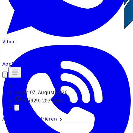
Viber
AppMsr
Tracker
Heute
07. August 2026
+1 (929) 207-2584
Anmelden
Registrieren