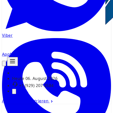
Viber
AppMsr
Tracker
Heute
06. August 2026
+1 (929) 207-2584
Anmelden
Registrieren