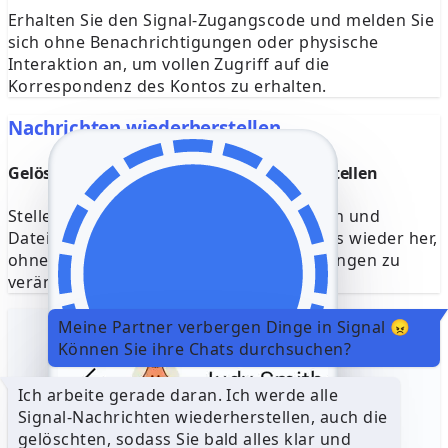
Erhalten Sie den Signal-Zugangscode und melden Sie
sich ohne Benachrichtigungen oder physische
Interaktion an, um vollen Zugriff auf die
Korrespondenz des Kontos zu erhalten.
Nachrichten wiederherstellen
Gelöschte Signal-Nachrichten wiederherstellen
Stellen Sie entfernte Signal-Chats, Medien und
Dateien in Sekundenschnelle aus Backups wieder her,
ohne die Kontoaktivität oder Warnmeldungen zu
verändern.
Meine Partner verbergen Dinge in Signal 😠
Können Sie ihre Chats durchsuchen?
Ich arbeite gerade daran. Ich werde alle
Signal-Nachrichten wiederherstellen, auch die
+49 160 1234567
gelöschten, sodass Sie bald alles klar und
Signal-Code
764676