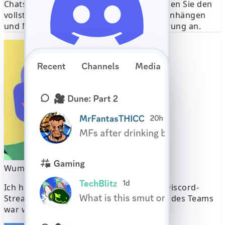
Chats und Gruppenchats wieder her. Zeigen Sie den
vollständigen Konversationsverlauf mit Anhängen
und Metadaten zur Analyse und Archivierung an.
+49 160 1234567
Discord-Code
764676
Verify +49 160 1234567
Warten auf die automatische
Erkennung einer SMS, die an +1
(555) 123-4567 gesendet wurde.
Wumpus
Heute um 14:13 Uhr
Falsche Nummer?
Ich habe gestern Abend deinen E-Sport-Discord-
6-stelligen Code eingeben
Stream gesehen 🎮🔥 – die Koordination des Teams
war wahnsinnig!
SMS erneut senden 59:49