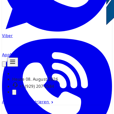
Viber
AppMsr
Tracker
Heute
08. August 2026
+1 (929) 207-2584
Anmelden
Registrieren